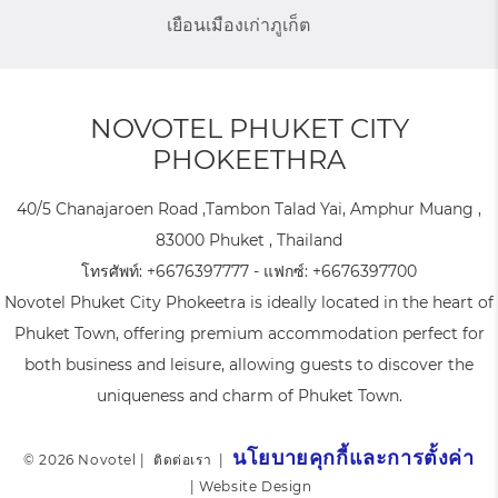
เยือนเมืองเก่าภูเก็ต
NOVOTEL PHUKET CITY
PHOKEETHRA
40/5 Chanajaroen Road ,Tambon Talad Yai, Amphur Muang ,
83000 Phuket , Thailand
โทรศัพท์:
+6676397777
- แฟกซ์:
+6676397700
Novotel Phuket City Phokeetra is ideally located in the heart of
Phuket Town, offering premium accommodation perfect for
both business and leisure, allowing guests to discover the
uniqueness and charm of Phuket Town.
นโยบายคุกกี้และการตั้งค่า
© 2026 Novotel |
ติดต่อเรา
|
|
Website Design