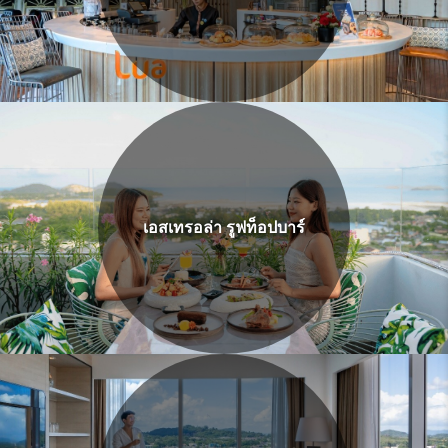
เอสเทรอล่า รูฟท็อปบาร์