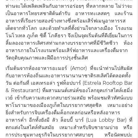
ท่านจะได้เพลิดเพลินกับอาหารอร่อยๆ ที่หลากหลาย ไม่ว่าจะ
เป็นอาหารไทยรสชาติต้นตำรับ อาหารทะเลสดๆ และร้าน
อาหารที่เรียงรายสองข้างทางซึ่งพร้อมเสิร์ฟเมนูอาหารรส
เด็ดจากทั่วโลก และด้วยทำเลที่ตั้งย่านใจกลางเมือง โรงแรม
โนโวเทล ภูเก็ต ซิตี้ โภคีธรา จึงเป็นจุดเริ่มต้นที่ดีเยี่ยมในการ
ลิ้มลองอาหารเลิศรสท่ามกลางบรรยากาศที่มีชีวิตชีวา ห้อง
อาหารภายในโรงแรมพร้อมเสิร์ฟอาหารและเครื่องดื่มจาก
วัตถุดิบคุณภาพและฝีมือการปรุงชั้นเลิศ
เริ่มต้นจากห้องอาหารอะมอร์ (Amor) ที่จะนำท่านไปสัมผัส
กับอาหารท้องถิ่นและอาหารนานานาชาติรสเลิศได้ตลอดทั้ง
วัน ต่อกันที่ เอสเทรอล่า รูฟท็อปบาร์ (Estrela Rooftop Bar
& Restaurant) ที่ผสานมนต์เสน่ห์ของโลกยุคเก่าสไตล์เฮมิ่ง
เวย์ เข้ากับความสะดวกสบายร่วมสมัย พร้อมชมทิวทัศน์แบบ
พาโนรามาของเมืองภูเก็ตในบรรยากาศสุดชิล เหมาะอย่าง
ยิ่งสำหรับการจิบเครื่องดื่มค็อกเทลก่อนหรือหลังอาหาร
อาหารค่ำ อีกทั้งยังมี ลัว ล็อบบี้ บาร์ (Lua Lobby Bar) ที่
ตกแต่งในสไตล์ทันสมัย เหมาะสำหรับจิบชายามบ่าย หรือ
การประชุมทางธุรกิจในบรรยากาศสบายๆ หรือนัดพบปะ