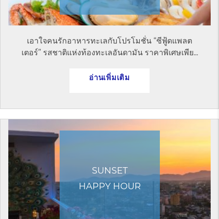
เอาใจคนรักอาหารทะเลกับโปรโมชั่น “ซีฟู้ดแพลต
เตอร์” รสชาติแห่งท้องทะเลอันดามัน ราคาพิเศษเพีย...
อ่านเพิ่มเติม
SUNSET
HAPPY HOUR