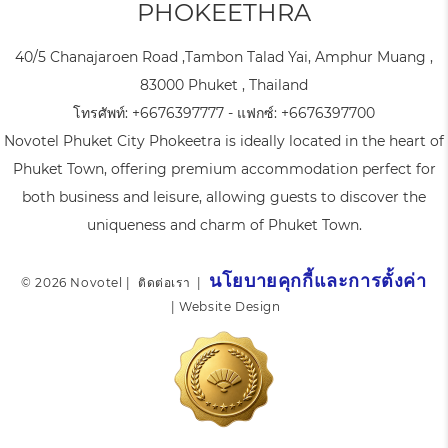
PHOKEETHRA
40/5 Chanajaroen Road ,Tambon Talad Yai, Amphur Muang ,
83000 Phuket , Thailand
โทรศัพท์:
+6676397777
- แฟกซ์:
+6676397700
Novotel Phuket City Phokeetra is ideally located in the heart of
Phuket Town, offering premium accommodation perfect for
both business and leisure, allowing guests to discover the
uniqueness and charm of Phuket Town.
นโยบายคุกกี้และการตั้งค่า
© 2026 Novotel |
ติดต่อเรา
|
|
Website Design