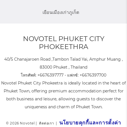
เยือนเมืองเก่าภูเก็ต
NOVOTEL PHUKET CITY
PHOKEETHRA
40/5 Chanajaroen Road ,Tambon Talad Yai, Amphur Muang ,
83000 Phuket , Thailand
โทรศัพท์:
+6676397777
- แฟกซ์:
+6676397700
Novotel Phuket City Phokeetra is ideally located in the heart of
Phuket Town, offering premium accommodation perfect for
both business and leisure, allowing guests to discover the
uniqueness and charm of Phuket Town.
นโยบายคุกกี้และการตั้งค่า
© 2026 Novotel |
ติดต่อเรา
|