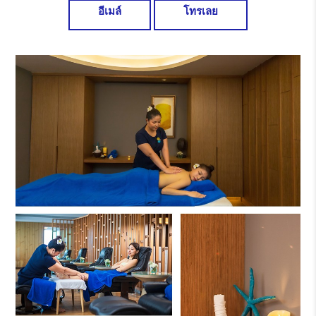
อีเมล์
โทรเลย