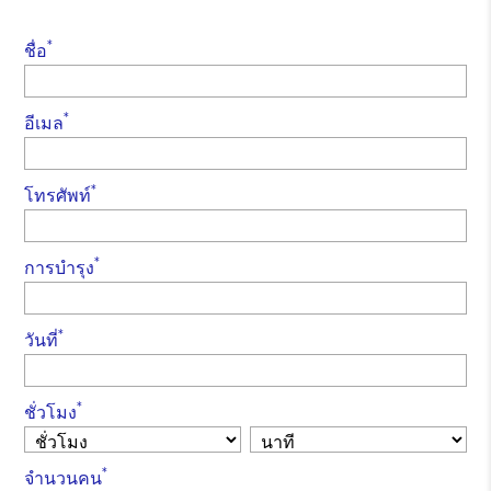
*
ชื่อ
*
อีเมล
*
โทรศัพท์
*
การบำรุง
*
วันที่
*
ชั่วโมง
*
จำนวนคน