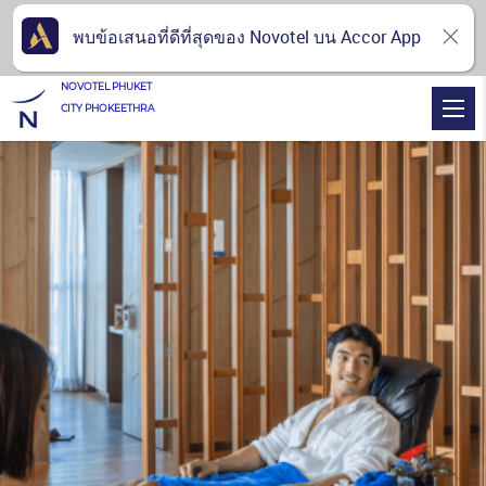
พบข้อเสนอที่ดีที่สุดของ Novotel บน Accor App
NOVOTEL PHUKET
CITY PHOKEETHRA