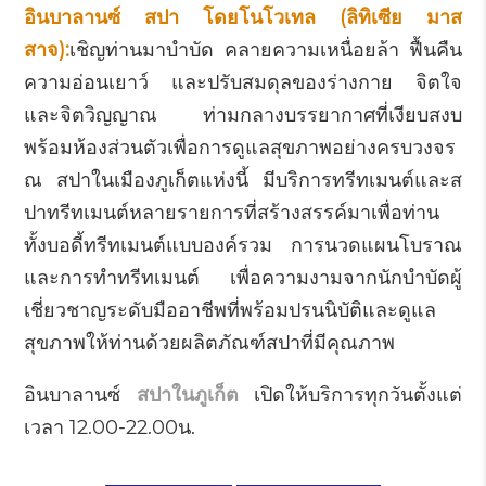
อินบาลานซ์ สปา โดยโนโวเทล (ลิทิเซีย มาส
สาจ):
เชิญท่านมาบำบัด คลายความเหนื่อยล้า ฟื้นคืน
ความอ่อนเยาว์ และปรับสมดุลของร่างกาย จิตใจ
และจิตวิญญาณ ท่ามกลางบรรยากาศที่เงียบสงบ
พร้อมห้องส่วนตัวเพื่อการดูแลสุขภาพอย่างครบวงจร
ณ สปาในเมืองภูเก็ตแห่งนี้ มีบริการทรีทเมนต์และส
ปาทรีทเมนต์หลายรายการที่สร้างสรรค์มาเพื่อท่าน
ทั้งบอดี้ทรีทเมนต์แบบองค์รวม การนวดแผนโบราณ
และการทำทรีทเมนต์ เพื่อความงามจากนักบำบัดผู้
เชี่ยวชาญระดับมืออาชีพที่พร้อมปรนนิบัติและดูแล
สุขภาพให้ท่านด้วยผลิตภัณฑ์สปาที่มีคุณภาพ
อินบาลานซ์
สปาในภูเก็ต
เปิดให้บริการทุกวันตั้งแต่
เวลา 12.00-22.00น.