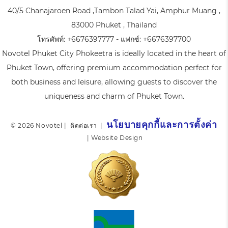
40/5 Chanajaroen Road ,Tambon Talad Yai, Amphur Muang ,
83000 Phuket , Thailand
โทรศัพท์:
+6676397777
- แฟกซ์:
+6676397700
Novotel Phuket City Phokeetra is ideally located in the heart of
Phuket Town, offering premium accommodation perfect for
both business and leisure, allowing guests to discover the
uniqueness and charm of Phuket Town.
นโยบายคุกกี้และการตั้งค่า
© 2026 Novotel |
ติดต่อเรา
|
|
Website Design