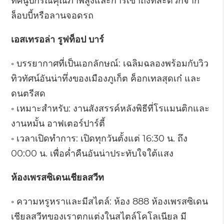
ทัศนูปกรณ์คุณภาพสูงและการเข้าถึงที่สะดวกจาก
ล็อบบี้หรือลานจอดรถ
เอสเทรอล่า รูฟท็อป บาร์
◦ บรรยากาศที่เป็นเอกลักษณ์: เฉลิมฉลองพร้อมกับวิว
ทิวทัศน์อันน่าทึ่งของเมืองภูเก็ต ค็อกเทลสุดเก๋ และ
ดนตรีสด
◦ เหมาะสำหรับ: งานสังสรรค์หลังพิธีที่โรแมนติกและ
งานหมั้น อาฟเตอร์ปาร์ตี้
◦ เวลาเปิดทำการ: เปิดทุกวันตั้งแต่ 16:30 น. ถึง
00:00 น. เพื่อค่ำคืนอันน่าประทับใจใต้แสง
ห้องเพรสซิเดนเชียลสวีท
◦ ความหรูหราและมีสไตล์: ห้อง 888 ห้องเพรสซิเดน
เชียลสวีทของเราตกแต่งในสไตล์โคโลเนียล มี