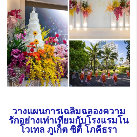
วางแผนการเฉลิมฉลองความ
รักอย่างเท่าเทียมกับโรงแรมโน
โวเทล ภูเก็ต ซิตี้ โภคีธรา