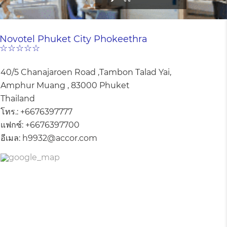
Novotel Phuket City Phokeethra
☆☆☆☆☆
40/5 Chanajaroen Road ,Tambon Talad Yai,
Amphur Muang , 83000 Phuket
Thailand
โทร.:
+6676397777
แฟกซ์:
+6676397700
อีเมล:
h9932@accor.com