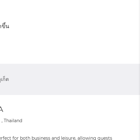
ขึ้น
ูเก็ต
A
, Thailand
fect for both business and leisure, allowing guests