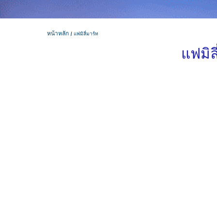
หน้าหลัก
แฟมิลี่มาร์ท
แฟมิล